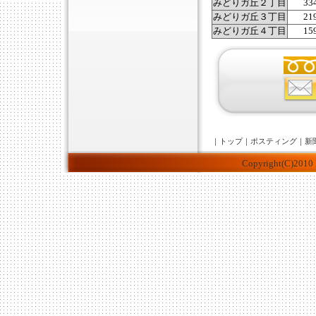
みどりガ丘２丁目
33
みどりガ丘３丁目
21
みどりガ丘４丁目
15
｜
トップ
｜
ポスティング
｜
新
Copyright(C)2010 K