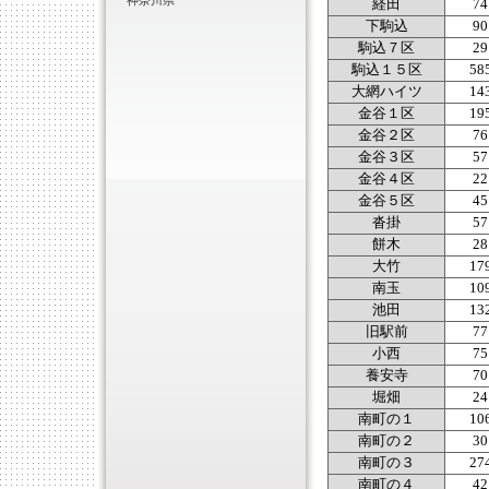
神奈川県
経田
74
下駒込
90
駒込７区
29
駒込１５区
58
大網ハイツ
14
金谷１区
19
金谷２区
76
金谷３区
57
金谷４区
22
金谷５区
45
沓掛
57
餅木
28
大竹
17
南玉
10
池田
13
旧駅前
77
小西
75
養安寺
70
堀畑
24
南町の１
10
南町の２
30
南町の３
27
南町の４
42