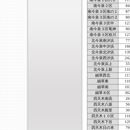
南今泉１区の２
11
南今泉２区
84
南今泉３区南の１
87
南今泉３区南の２
80
南今泉３区中
12
南今泉３区竜神
90
南今泉３区枝川
12
北今泉南汐浜
77
北今泉中汐浜
16
北今泉北汐浜
13
北今泉西汐浜
24
北今泉浜上
55
北今泉上新
11
細草西北
11
細草東
11
細草南
10
細草８区
30
四天木南高
26
四天木八坂
56
四天木殿里
30
四天木１０区
11
四天木下谷
12
四天木日の本
79