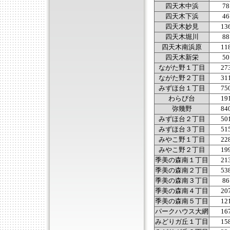
四天木中浜
78
四天木下浜
46
四天木妙見
13
四天木堀川
88
四天木南浜原
11
四天木新栄
50
ながた野１丁目
27
ながた野２丁目
31
みずほ台１丁目
75
わらび台
19
弥幾野
84
みずほ台２丁目
50
みずほ台３丁目
51
みやこ野１丁目
22
みやこ野２丁目
19
季美の森南１丁目
21
季美の森南２丁目
53
季美の森南３丁目
86
季美の森南４丁目
20
季美の森南５丁目
12
パークハウス大網
16
みどりガ丘１丁目
15