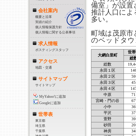
備室」が設置
会社案内
推計人口によ
概要と沿革
多い。
実績の紹介
個人情報保護方針
町域は茂原市
個人情報に関する公表事項
のベッドタウ
求人情報
ポスティングスタッフ
世帯
大網白里町
総
アクセス
総数
19,4
地図・交通
永田１区
14
永田２区
59
サイトマップ
永田３区
45
サイトマップ
永田４区
14
中原
71
MyYahoo!に追加
宮崎・門の谷
67
Googleに追加
小中
36
平沢
37
世帯表
萱野
39
東京都
砂田
20
埼玉県
千葉県
神房
34