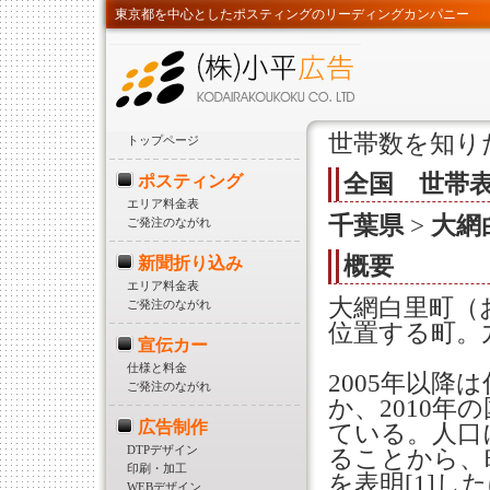
東京都を中心としたポスティングのリーディングカンパニー
世帯数を知り
トップページ
全国 世帯
ポスティング
エリア料金表
千葉県
>
大網
ご発注のながれ
概要
新聞折り込み
エリア料金表
大網白里町（
ご発注のながれ
位置する町。
宣伝カー
仕様と料金
2005年以降
ご発注のながれ
か、2010年
広告制作
ている。人口
DTPデザイン
ることから、
印刷・加工
を表明[1]し
WEBデザイン