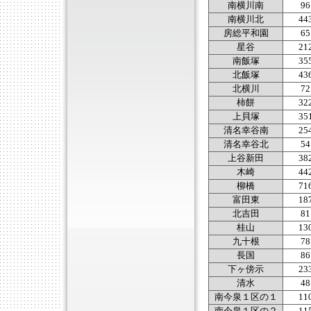
南横川南
96
南横川北
44
房総平和園
65
星谷
21
南飯塚
35
北飯塚
43
北横川
72
柿餅
32
上貝塚
35
清名幸谷南
25
清名幸谷北
54
上谷新田
38
木崎
44
柳橋
71
富田東
18
北吉田
81
桂山
13
九十根
78
長国
86
下ヶ傍示
23
清水
48
南今泉１区の１
11