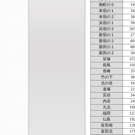
南町の５
19
本宿の１
34
本宿の２
38
浜宿の１
59
浜宿の２
26
新宿の１
27
新宿の２
60
新田の１
88
新田の２
50
笹塚
25
前島
10
長峰
35
竹の下
38
北の谷
16
道塚
22
宮谷
54
内谷
24
九北
16
福田
12
仏島
19
富田南
12
富田北
17