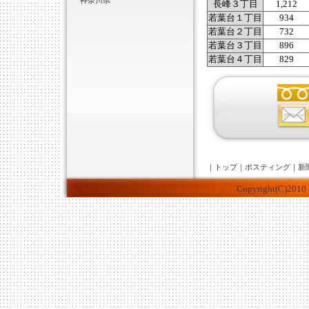
神奈川県
長峰３丁目
1,212
若葉台１丁目
934
若葉台２丁目
732
若葉台３丁目
896
若葉台４丁目
829
｜
トップ
｜
ポスティング
｜
新
Copyright(C)2010 K