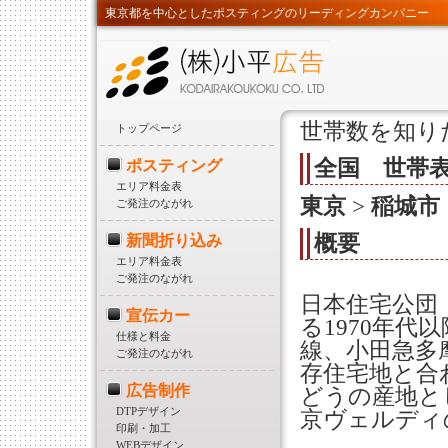
東京都を中心としたポスティングのリーディングカンパニー
世帯数を知り
トップページ
全国 世帯
ポスティング
エリア料金表
東京
>
稲城市
ご発注のながれ
概要
新聞折り込み
エリア料金表
ご発注のながれ
日本住宅公団
宣伝カー
る1970年
仕様と料金
線、小田急多
ご発注のながれ
存住宅地と合
広告制作
どうの産地と
DTPデザイン
京ヴェルディ
印刷・加工
WEBデザイン