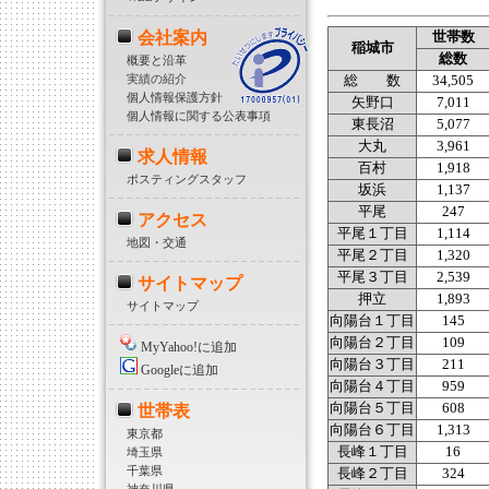
会社案内
世帯数
稲城市
総数
概要と沿革
実績の紹介
総 数
34,505
個人情報保護方針
矢野口
7,011
個人情報に関する公表事項
東長沼
5,077
大丸
3,961
求人情報
百村
1,918
ポスティングスタッフ
坂浜
1,137
平尾
247
アクセス
平尾１丁目
1,114
地図・交通
平尾２丁目
1,320
平尾３丁目
2,539
サイトマップ
押立
1,893
サイトマップ
向陽台１丁目
145
向陽台２丁目
109
MyYahoo!に追加
向陽台３丁目
211
Googleに追加
向陽台４丁目
959
向陽台５丁目
608
世帯表
向陽台６丁目
1,313
東京都
長峰１丁目
16
埼玉県
千葉県
長峰２丁目
324