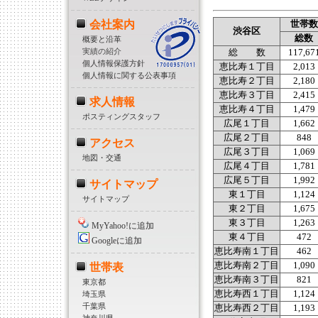
会社案内
世帯数
渋谷区
総数
概要と沿革
実績の紹介
総 数
117,67
個人情報保護方針
恵比寿１丁目
2,013
個人情報に関する公表事項
恵比寿２丁目
2,180
恵比寿３丁目
2,415
求人情報
恵比寿４丁目
1,479
ポスティングスタッフ
広尾１丁目
1,662
広尾２丁目
848
アクセス
広尾３丁目
1,069
地図・交通
広尾４丁目
1,781
広尾５丁目
1,992
サイトマップ
東１丁目
1,124
サイトマップ
東２丁目
1,675
東３丁目
1,263
MyYahoo!に追加
東４丁目
472
Googleに追加
恵比寿南１丁目
462
恵比寿南２丁目
1,090
世帯表
恵比寿南３丁目
821
東京都
恵比寿西１丁目
1,124
埼玉県
千葉県
恵比寿西２丁目
1,193