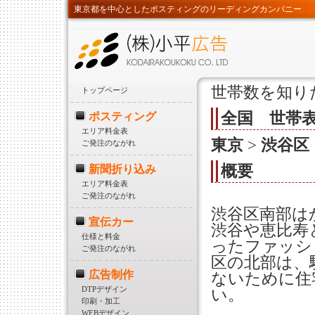
東京都を中心としたポスティングのリーディングカンパニー
世帯数を知り
トップページ
全国 世帯
ポスティング
エリア料金表
東京
>
渋谷区
ご発注のながれ
概要
新聞折り込み
エリア料金表
ご発注のながれ
渋谷区南部は
宣伝カー
渋谷や恵比寿
仕様と料金
ったファッシ
ご発注のながれ
区の北部は、
広告制作
ないために住
DTPデザイン
い。
印刷・加工
WEBデザイン