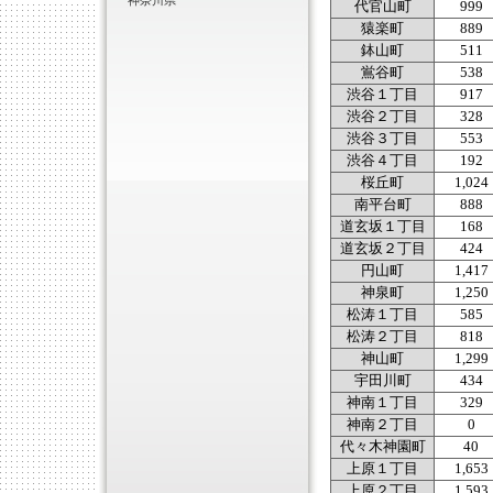
神奈川県
代官山町
999
猿楽町
889
鉢山町
511
鴬谷町
538
渋谷１丁目
917
渋谷２丁目
328
渋谷３丁目
553
渋谷４丁目
192
桜丘町
1,024
南平台町
888
道玄坂１丁目
168
道玄坂２丁目
424
円山町
1,417
神泉町
1,250
松涛１丁目
585
松涛２丁目
818
神山町
1,299
宇田川町
434
神南１丁目
329
神南２丁目
0
代々木神園町
40
上原１丁目
1,653
上原２丁目
1,593